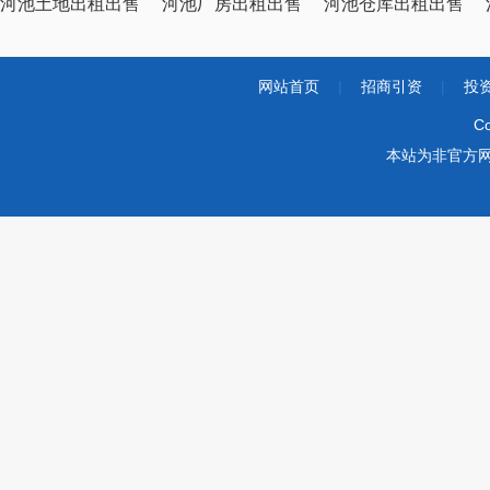
河池土地出租出售
河池厂房出租出售
河池仓库出租出售
网站首页
|
招商引资
|
投
Co
本站为非官方