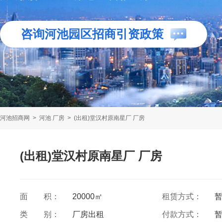
咨询河池园区招商引资政策
河池招商网
>
河池 厂房
>
(出租)堂汉村原南星厂 厂房
(出租)堂汉村原南星厂 厂房
面 积：
20000㎡
租赁方式：
类 别：
厂房出租
付款方式：