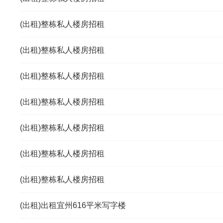
(出租)整栋私人楼房招租
(出租)整栋私人楼房招租
(出租)整栋私人楼房招租
(出租)整栋私人楼房招租
(出租)整栋私人楼房招租
(出租)整栋私人楼房招租
(出租)整栋私人楼房招租
(出租)出租宜州616平米写字楼